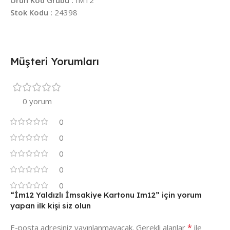
Stok Kodu :
24398
Müşteri Yorumları
0 yorum
0
0
0
0
0
“İm12 Yaldızlı İmsakiye Kartonu Im12” için yorum
yapan ilk kişi siz olun
*
E-posta adresiniz yayınlanmayacak.
Gerekli alanlar
ile