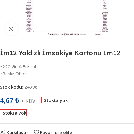
Büyütmek için tıklayın
İm12 Yaldızlı İmsakiye Kartonu Im12
*220 Gr. A.Bristol
*Baskı: Ofset
Stok kodu:
24398
4,67
₺
+ KDV
Stokta yok
Stokta yok
Karşılaştır
Favorilere ekle