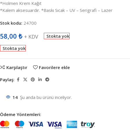
*Holmen Krem Kağıt
*Kalem aksesuardır. *Baskı Sıcak – UV – Serigrafi – Lazer
Stok kodu:
24700
58,00
₺
+ KDV
Stokta yok
Stokta yok
Karşılaştır
Favorilere ekle
Paylaş:
14
Şu anda bu ürünü inceliyor.
Ödeme Yöntemleri: