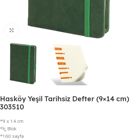
Büyütmek için tıklayın
Hasköy Yeşil Tarihsiz Defter (9×14 cm)
303510
*9 x 14 cm
*İç Blok
*160 sayfa