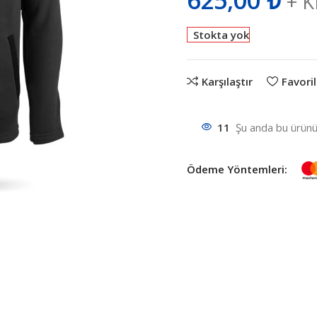
625,00
₺
+ 
Stokta yok
Karşılaştır
Favoril
11
Şu anda bu ürünü 
Ödeme Yöntemleri: