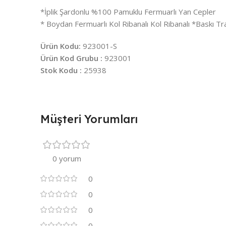
*İplik Şardonlu %100 Pamuklu Fermuarlı Yan Cepler
* Boydan Fermuarlı Kol Ribanalı Kol Ribanalı *Baskı T
Ürün Kodu:
923001-S
Ürün Kod Grubu :
923001
Stok Kodu :
25938
Müşteri Yorumları
0 yorum
0
0
0
0