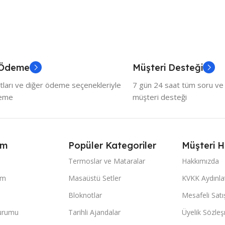
 Ödeme
Müşteri Desteği
tları ve diğer ödeme seçenekleriyle
7 gün 24 saat tüm soru ve ö
deme
müşteri desteği
ım
Popüler Kategoriler
Müşteri H
Termoslar ve Mataralar
Hakkımızda
im
Masaüstü Setler
KVKK Aydınl
Bloknotlar
Mesafeli Sat
Durumu
Tarihli Ajandalar
Üyelik Sözle