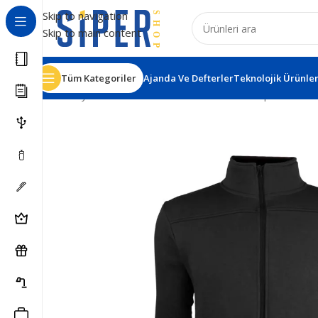
Skip to navigation
Skip to main content
Tüm Kategoriler
Ajanda Ve Defterler
Teknolojik Ürünle
Ana Sayfa
Tekstil Ürünleri
Sweatshirt
Gürtepe Fermuar