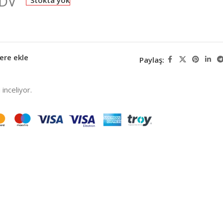
KDV
Stokta yok
ere ekle
Paylaş:
inceliyor.