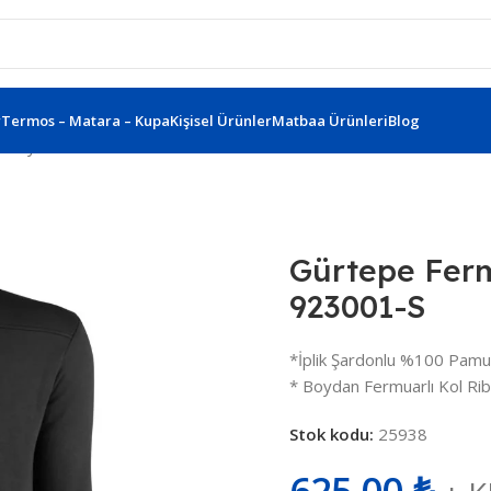
r
Termos – Matara – Kupa
Kişisel Ürünler
Matbaa Ürünleri
Blog
lı Siyah S Sweatshirt 923001-S
Gürtepe Ferm
923001-S
*İplik Şardonlu %100 Pamu
* Boydan Fermuarlı Kol Rib
Stok kodu:
25938