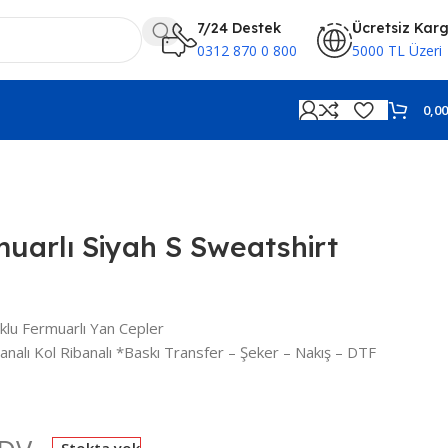
7/24 Destek
Ücretsiz Kar
0312 870 0 800
5000 TL Üzeri
0,0
uarlı Siyah S Sweatshirt
klu Fermuarlı Yan Cepler
analı Kol Ribanalı *Baskı Transfer – Şeker – Nakış – DTF