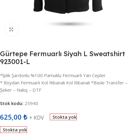
Büyütmek için tıklayın
Gürtepe Fermuarlı Siyah L Sweatshirt
923001-L
*İplik Şardonlu %100 Pamuklu Fermuarlı Yan Cepler
* Boydan Fermuarlı Kol Ribanalı Kol Ribanalı *Baskı Transfer –
Şeker – Nakış – DTF
Stok kodu:
25940
625,00
₺
+ KDV
Stokta yok
Stokta yok