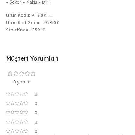
– Şeker – Nakış – DTF
Ürün Kodu:
923001-L
Ürün Kod Grubu :
923001
Stok Kodu :
25940
Müşteri Yorumları
0 yorum
0
0
0
0
0