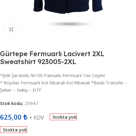
Büyütmek için tıklayın
Gürtepe Fermuarlı Lacivert 2XL
Sweatshirt 923005-2XL
*İplik Şardonlu %100 Pamuklu Fermuarlı Yan Cepler
* Boydan Fermuarlı Kol Ribanalı Kol Ribanalı *Baskı Transfer –
Şeker – Nakış – DTF
Stok kodu:
25947
625,00
₺
+ KDV
Stokta yok
Stokta yok