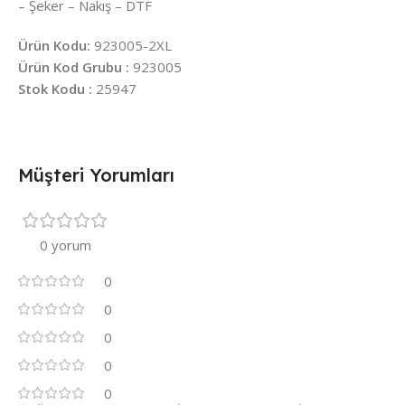
– Şeker – Nakış – DTF
Ürün Kodu:
923005-2XL
Ürün Kod Grubu :
923005
Stok Kodu :
25947
Müşteri Yorumları
0 yorum
0
0
0
0
0