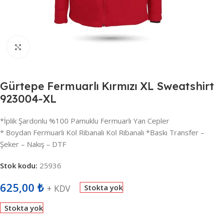
Büyütmek için tıklayın
Gürtepe Fermuarlı Kırmızı XL Sweatshirt
923004-XL
*İplik Şardonlu %100 Pamuklu Fermuarlı Yan Cepler
* Boydan Fermuarlı Kol Ribanalı Kol Ribanalı *Baskı Transfer –
Şeker – Nakış – DTF
Stok kodu:
25936
625,00
₺
+ KDV
Stokta yok
Stokta yok