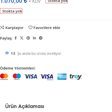
1.070,00
₺
+ KDV
Stokta yok
Stokta yok
Karşılaştır
Favorilere ekle
Paylaş:
13
Şu anda bu ürünü inceliyor.
Ödeme Yöntemleri:
Ürün Açıklaması