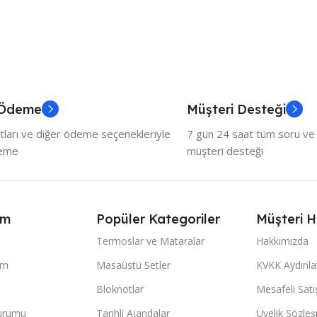
 Ödeme
Müşteri Desteği
tları ve diğer ödeme seçenekleriyle
7 gün 24 saat tüm soru ve ö
deme
müşteri desteği
ım
Popüler Kategoriler
Müşteri H
Termoslar ve Mataralar
Hakkımızda
im
Masaüstü Setler
KVKK Aydınl
Bloknotlar
Mesafeli Sat
Durumu
Tarihli Ajandalar
Üyelik Sözle