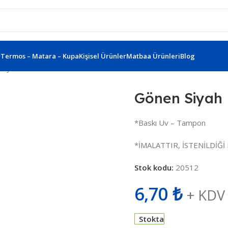
r
Termos – Matara – Kupa
Kişisel Ürünler
Matbaa Ürünleri
Blog
Siyah Plastik Tükenmez Kalem 443001
Gönen Siyah 
*Baskı Uv – Tampon
*İMALATTIR, İSTENİLDİĞİ 
Stok kodu:
20512
6,70
₺
+ KDV
Stokta