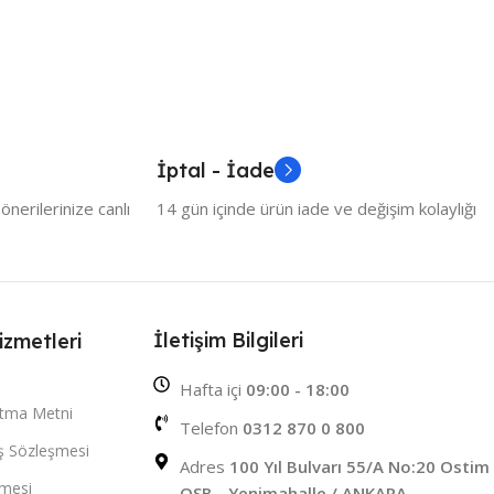
İptal - İade
nerilerinize canlı
14 gün içinde ürün iade ve değişim kolaylığı
İletişim Bilgileri
izmetleri
Hafta içi
09:00 - 18:00
atma Metni
Telefon
0312 870 0 800
ış Sözleşmesi
Adres
100 Yıl Bulvarı 55/A No:20 Ostim
şmesi
OSB - Yenimahalle / ANKARA