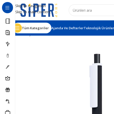
Skip to navigation
Skip to main content
Tüm Kategoriler
Ajanda Ve Defterler
Teknolojik Ürünle
Ana Sayfa
Kalemler
Plastik Tükenmez Kalemler
Gönen 