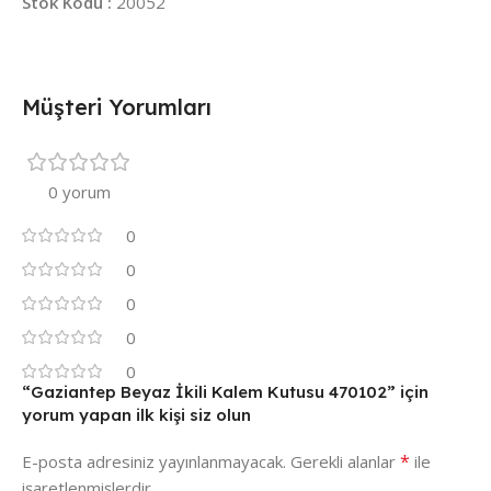
Stok Kodu :
20052
Müşteri Yorumları
0 yorum
0
0
0
0
0
“Gaziantep Beyaz İkili Kalem Kutusu 470102” için
yorum yapan ilk kişi siz olun
*
E-posta adresiniz yayınlanmayacak.
Gerekli alanlar
ile
işaretlenmişlerdir