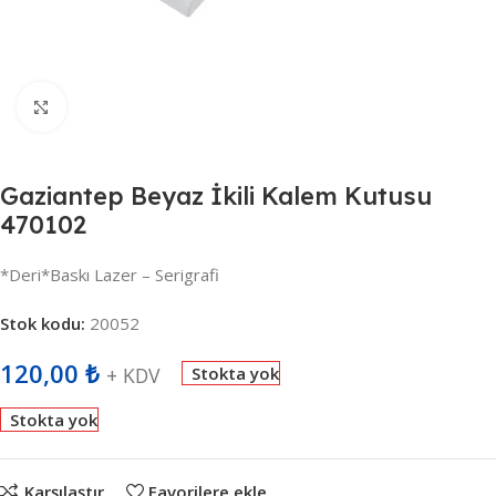
Büyütmek için tıklayın
Gaziantep Beyaz İkili Kalem Kutusu
470102
*Deri*Baskı Lazer – Serigrafi
Stok kodu:
20052
120,00
₺
+ KDV
Stokta yok
Stokta yok
Karşılaştır
Favorilere ekle