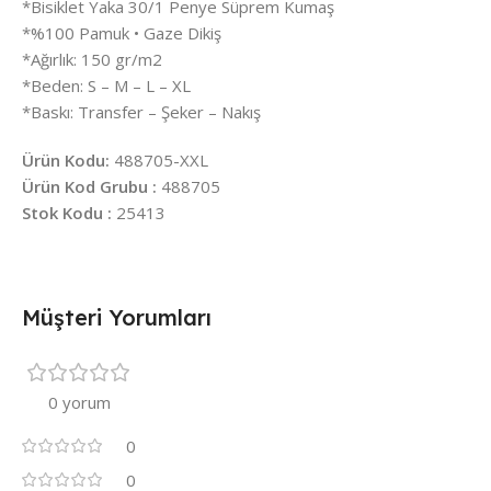
*Bisiklet Yaka 30/1 Penye Süprem Kumaş
*%100 Pamuk • Gaze Dikiş
*Ağırlık: 150 gr/m2
*Beden: S – M – L – XL
*Baskı: Transfer – Şeker – Nakış
Ürün Kodu:
488705-XXL
Ürün Kod Grubu :
488705
Stok Kodu :
25413
Müşteri Yorumları
0 yorum
0
0