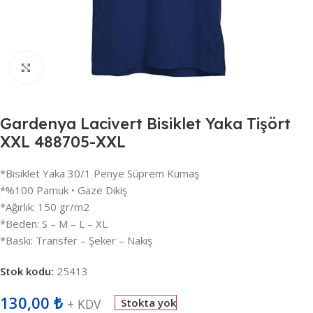
Büyütmek için tıklayın
Gardenya Lacivert Bisiklet Yaka Tişört
XXL 488705-XXL
*Bisiklet Yaka 30/1 Penye Süprem Kumaş
*%100 Pamuk • Gaze Dikiş
*Ağırlık: 150 gr/m2
*Beden: S – M – L – XL
*Baskı: Transfer – Şeker – Nakış
Stok kodu:
25413
130,00
₺
+ KDV
Stokta yok