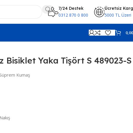
7/24 Destek
Ücretsiz Kar
0312 870 0 800
5000 TL Üzeri
0,0
 Bisiklet Yaka Tişört S 489023-S
e Süprem Kumaş
Nakış