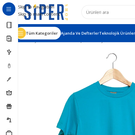
Skip to navigation
Skip to main content
Tüm Kategoriler
Ajanda Ve Defterler
Teknolojik Ürünle
Ana Sayfa
Tekstil Ürünleri
Tişörtler
Fulya Turkuaz Bisi