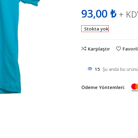
93,00
₺
+ KD
Stokta yok
Karşılaştır
Favoril
15
Şu anda bu ürünü 
Ödeme Yöntemleri: