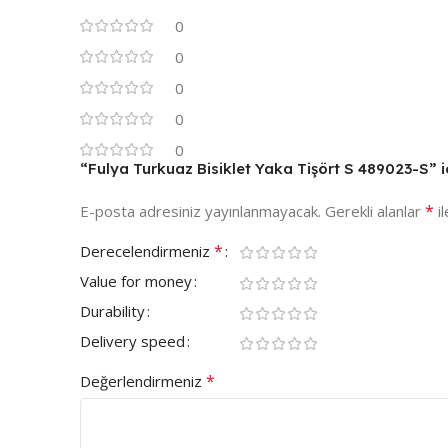
0
0
0
0
0
“Fulya Turkuaz Bisiklet Yaka Tişört S 489023-S” iç
*
E-posta adresiniz yayınlanmayacak.
Gerekli alanlar
il
*
Derecelendirmeniz
Value for money
Durability
Delivery speed
*
Değerlendirmeniz