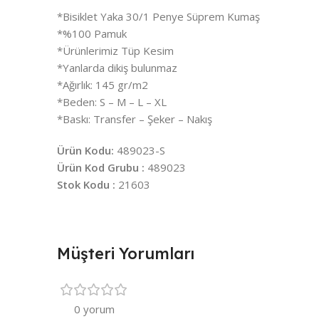
*Bisiklet Yaka 30/1 Penye Süprem Kumaş
*%100 Pamuk
*Ürünlerimiz Tüp Kesim
*Yanlarda dikiş bulunmaz
*Ağırlık: 145 gr/m2
*Beden: S – M – L – XL
*Baskı: Transfer – Şeker – Nakış
Ürün Kodu:
489023-S
Ürün Kod Grubu :
489023
Stok Kodu :
21603
Müşteri Yorumları
0 yorum