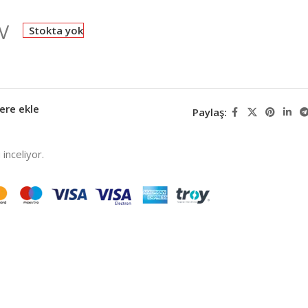
V
Stokta yok
ere ekle
Paylaş:
inceliyor.