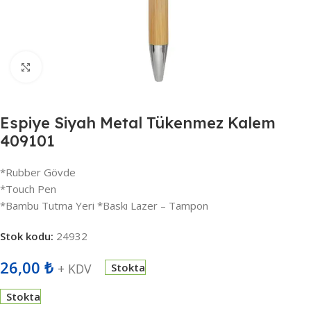
Büyütmek için tıklayın
Espiye Siyah Metal Tükenmez Kalem
409101
*Rubber Gövde
*Touch Pen
*Bambu Tutma Yeri *Baskı Lazer – Tampon
Stok kodu:
24932
26,00
₺
+ KDV
Stokta
Stokta