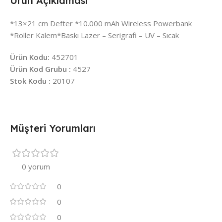
Ürün Açıklaması
*13×21 cm Defter *10.000 mAh Wireless Powerbank
*Roller Kalem*Baskı Lazer – Serigrafi – UV – Sıcak
Ürün Kodu:
452701
Ürün Kod Grubu :
4527
Stok Kodu :
20107
Müşteri Yorumları
0 yorum
0
0
0