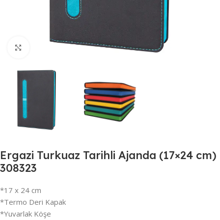
Büyütmek için tıklayın
Ergazi Turkuaz Tarihli Ajanda (17×24 cm)
308323
*17 x 24 cm
*Termo Deri Kapak
*Yuvarlak Köşe