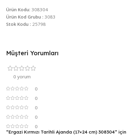
Ürün Kodu:
308304
Ürün Kod Grubu :
3083
Stok Kodu :
25798
Müşteri Yorumları
0 yorum
0
0
0
0
0
“Ergazi Kırmızı Tarihli Ajanda (17×24 cm) 308304” için