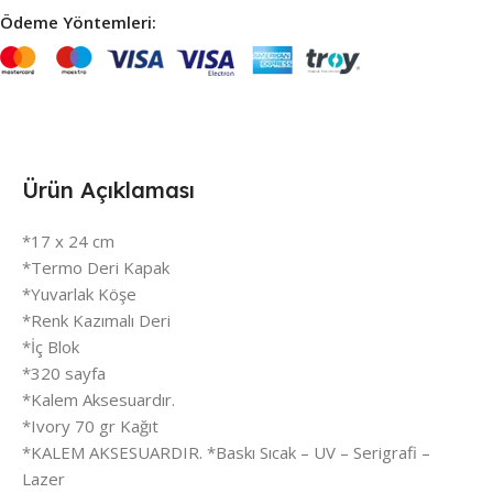
Ödeme Yöntemleri:
Ürün Açıklaması
*17 x 24 cm
*Termo Deri Kapak
*Yuvarlak Köşe
*Renk Kazımalı Deri
*İç Blok
*320 sayfa
*Kalem Aksesuardır.
*Ivory 70 gr Kağıt
*KALEM AKSESUARDIR. *Baskı Sıcak – UV – Serigrafi –
Lazer