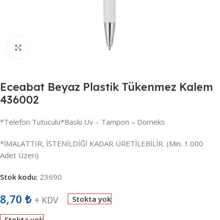
Büyütmek için tıklayın
Eceabat Beyaz Plastik Tükenmez Kalem
436002
*Telefon Tutuculu*Baskı Uv – Tampon – Domeks
*İMALATTIR, İSTENİLDİĞİ KADAR ÜRETİLEBİLİR. (Min. 1.000
Adet Üzeri)
Stok kodu:
23690
8,70
₺
+ KDV
Stokta yok
Stokta yok