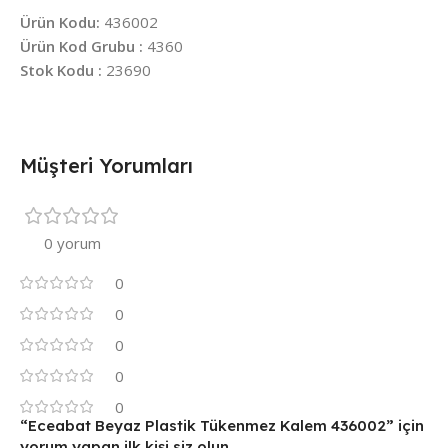
Ürün Kodu:
436002
Ürün Kod Grubu :
4360
Stok Kodu :
23690
Müşteri Yorumları
0 yorum
0
0
0
0
0
“Eceabat Beyaz Plastik Tükenmez Kalem 436002” için
yorum yapan ilk kişi siz olun