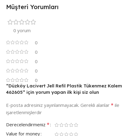
Müşteri Yorumları
0 yorum
0
0
0
0
0
“Düzköy Lacivert Jell Refil Plastik Tükenmez Kalem
462605” için yorum yapan ilk kişi siz olun
*
E-posta adresiniz yayınlanmayacak.
Gerekli alanlar
ile
işaretlenmişlerdir
*
Derecelendirmeniz
Value for money