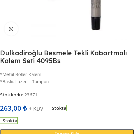
Büyütmek için tıklayın
Dulkadiroğlu Besmele Tekli Kabartmalı
Kalem Seti 4095Bs
*Metal Roller Kalem
*Baskı: Lazer – Tampon
Stok kodu:
23671
263,00
₺
+ KDV
Stokta
Stokta
Sepete Ekle