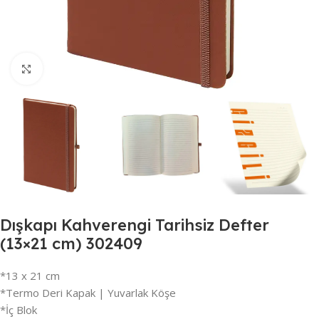
Büyütmek için tıklayın
Dışkapı Kahverengi Tarihsiz Defter
(13×21 cm) 302409
*13 x 21 cm
*Termo Deri Kapak | Yuvarlak Köşe
*İç Blok