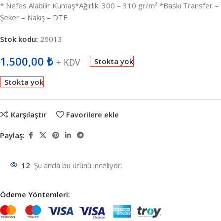
* Nefes Alabilir Kumaş*Ağırlık: 300 – 310 gr/m² *Baskı Transfer –
Şeker – Nakış – DTF
Stok kodu:
26013
1.500,00
₺
+ KDV
Stokta yok
Stokta yok
Karşılaştır
Favorilere ekle
Paylaş:
12
Şu anda bu ürünü inceliyor.
Ödeme Yöntemleri: