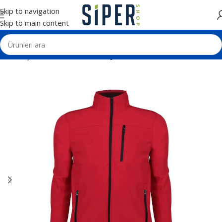
Skip to navigation
Skip to main content
Ana Sayfa
Tekstil Ürünleri
Softjel Mont ve Yelek