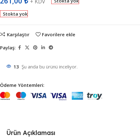
261,00
₺
+ KDV
Stokta yok
Stokta yok
Karşılaştır
Favorilere ekle
Paylaş:
13
Şu anda bu ürünü inceliyor.
Ödeme Yöntemleri:
Ürün Açıklaması