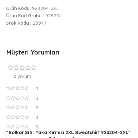
Ürün Kodu:
923204-2XL
Ürün Kod Grubu :
923204
Stok Kodu :
25977
Müşteri Yorumları
0 yorum
0
0
0
0
0
“Bolkar Sıfır Yaka Kırmızı 2XL Sweatshirt 923204-2XL”