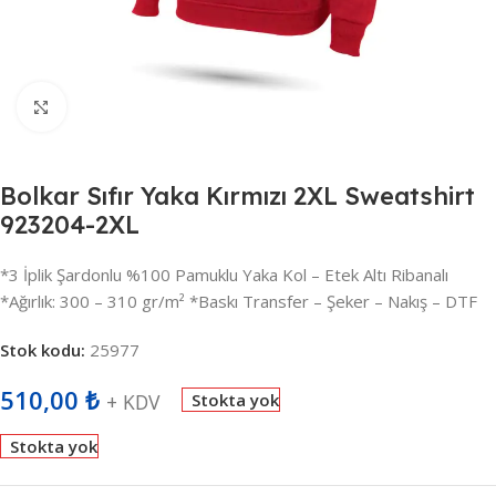
Büyütmek için tıklayın
Bolkar Sıfır Yaka Kırmızı 2XL Sweatshirt
923204-2XL
*3 İplik Şardonlu %100 Pamuklu Yaka Kol – Etek Altı Ribanalı
*Ağırlık: 300 – 310 gr/m² *Baskı Transfer – Şeker – Nakış – DTF
Stok kodu:
25977
510,00
₺
+ KDV
Stokta yok
Stokta yok