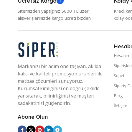
Ücretsiz Kargo
Kolay
Sitemizden yaptığınız 5000 TL üzeri
Kredi kar
alışverişlerinizde kargo ücreti bizden
kolay ö
Hesab
Hesabım
Siparişler
Markanızı bir adım öne taşıyan, akılda
kalıcı ve kaliteli promosyon ürünleri ile
Sepet
matbaa çözümleri sunuyoruz.
Sipariş 
Kurumsal kimliğinizi en doğru şekilde
yansıtarak, bilinirliğinizi ve müşteri
Blog
sadakatinizi güçlendirin.
İletişim
Abone Olun