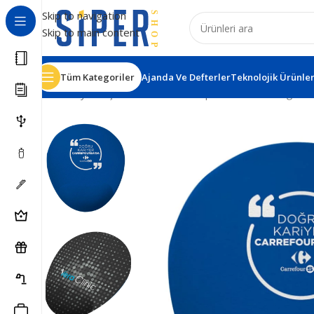
Skip to navigation
Skip to main content
Tüm Kategoriler
Ajanda Ve Defterler
Teknolojik Ürünle
Ana Sayfa
Kişisel Ürünler
Mousepad - Bardak Altlığı - B