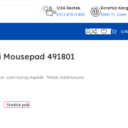
7/24 Destek
Ücretsiz Kar
0312 870 0 800
5000 TL Üzeri
0,0
li Mousepad 491801
r üzeri kumaş kaplıdır. *Baskı Süblimasyon
Stokta yok