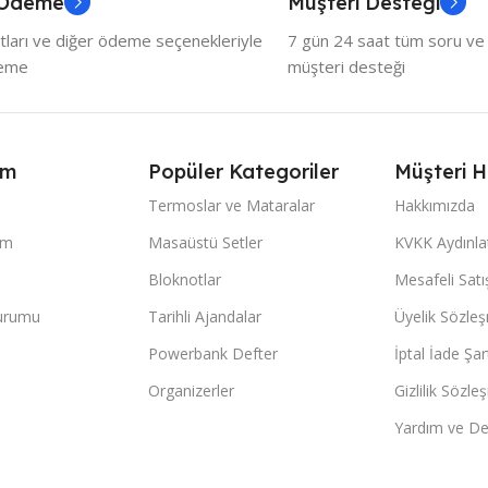
 Ödeme
Müşteri Desteği
tları ve diğer ödeme seçenekleriyle
7 gün 24 saat tüm soru ve ö
deme
müşteri desteği
ım
Popüler Kategoriler
Müşteri H
Termoslar ve Mataralar
Hakkımızda
im
Masaüstü Setler
KVKK Aydınl
Bloknotlar
Mesafeli Sat
Durumu
Tarihli Ajandalar
Üyelik Sözle
Powerbank Defter
İptal İade Şart
Organizerler
Gizlilik Sözle
Yardım ve De