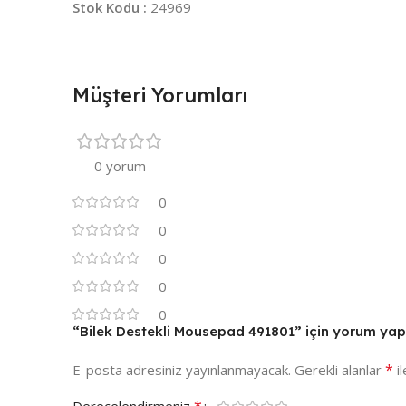
Stok Kodu :
24969
Müşteri Yorumları
0 yorum
0
0
0
0
0
“Bilek Destekli Mousepad 491801” için yorum yapan
*
E-posta adresiniz yayınlanmayacak.
Gerekli alanlar
il
*
Derecelendirmeniz