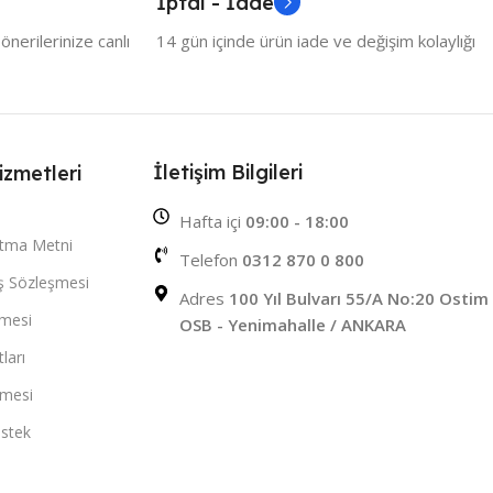
İptal - İade
nerilerinize canlı
14 gün içinde ürün iade ve değişim kolaylığı
İletişim Bilgileri
izmetleri
Hafta içi
09:00 - 18:00
atma Metni
Telefon
0312 870 0 800
ış Sözleşmesi
Adres
100 Yıl Bulvarı 55/A No:20 Ostim
şmesi
OSB - Yenimahalle / ANKARA
ları
şmesi
stek