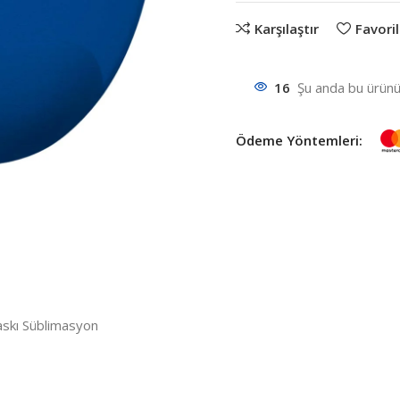
Karşılaştır
Favoril
16
Şu anda bu ürünü 
Ödeme Yöntemleri:
askı Süblimasyon