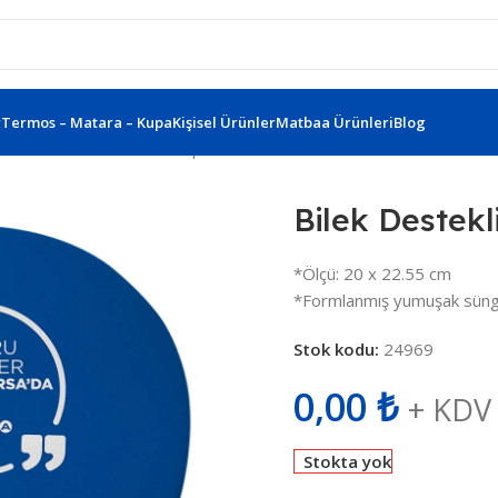
r
Termos – Matara – Kupa
Kişisel Ürünler
Matbaa Ürünleri
Blog
alon
Bilek Destekli Mousepad 491801
Bilek Destek
*Ölçü: 20 x 22.55 cm
*Formlanmış yumuşak sünge
Stok kodu:
24969
0,00
₺
+ KDV
Stokta yok