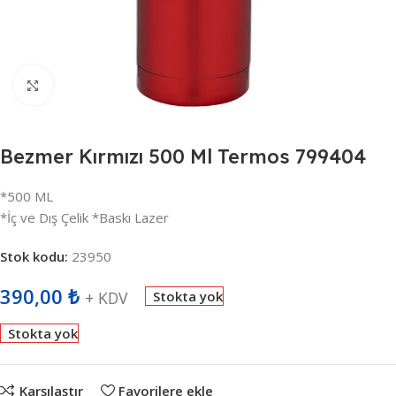
Büyütmek için tıklayın
Bezmer Kırmızı 500 Ml Termos 799404
*500 ML
*İç ve Dış Çelik *Baskı Lazer
Stok kodu:
23950
390,00
₺
+ KDV
Stokta yok
Stokta yok
Karşılaştır
Favorilere ekle