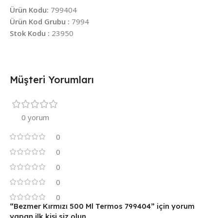
Ürün Kodu:
799404
Ürün Kod Grubu :
7994
Stok Kodu :
23950
Müşteri Yorumları
0 yorum
0
0
0
0
0
“Bezmer Kırmızı 500 Ml Termos 799404” için yorum
yapan ilk kişi siz olun