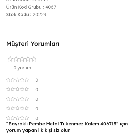
Ürün Kod Grubu :
4067
Stok Kodu :
20223
Müşteri Yorumları
0 yorum
0
0
0
0
0
“Bayraklı Pembe Metal Tükenmez Kalem 406713” için
yorum yapan ilk kişi siz olun