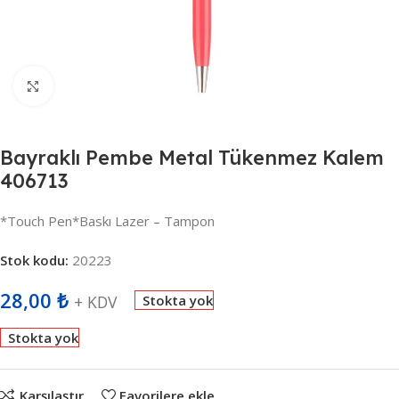
Büyütmek için tıklayın
Bayraklı Pembe Metal Tükenmez Kalem
406713
*Touch Pen*Baskı Lazer – Tampon
Stok kodu:
20223
28,00
₺
+ KDV
Stokta yok
Stokta yok
Karşılaştır
Favorilere ekle