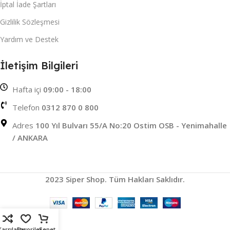
İptal İade Şartları
Gizlilik Sözleşmesi
Yardım ve Destek
İletişim Bilgileri
Hafta içi
09:00 - 18:00
Telefon
0312 870 0 800
Adres
100 Yıl Bulvarı 55/A No:20 Ostim OSB - Yenimahalle
/ ANKARA
2023 Siper Shop. Tüm Hakları Saklıdır.
Karşılaştır
Favoriler
Sepet