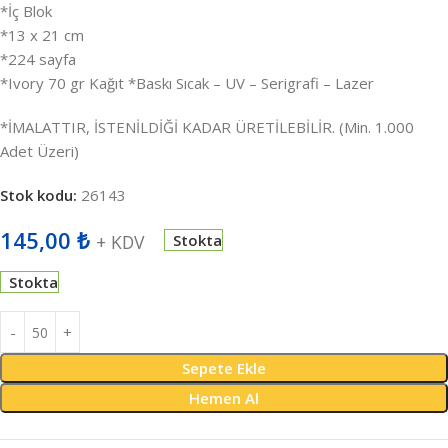
*İç Blok
*13 x 21 cm
*224 sayfa
*Ivory 70 gr Kağıt *Baskı Sıcak – UV – Serigrafi – Lazer
*İMALATTIR, İSTENİLDİĞİ KADAR ÜRETİLEBİLİR. (Min. 1.000
Adet Üzeri)
Stok kodu:
26143
145,00
₺
+ KDV
Stokta
Stokta
Sepete Ekle
Hemen Al