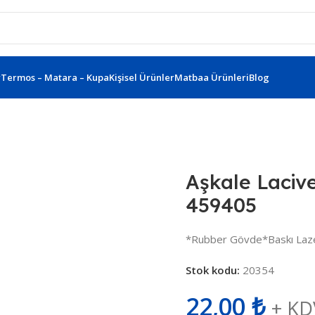
r
Termos – Matara – Kupa
Kişisel Ürünler
Matbaa Ürünleri
Blog
 Lacivert Metal Tükenmez Kalem 459405
Aşkale Laciv
459405
*Rubber Gövde*Baskı Laz
Stok kodu:
20354
22,00
₺
+ KD