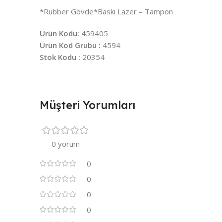
*Rubber Gövde*Baskı Lazer – Tampon
Ürün Kodu:
459405
Ürün Kod Grubu :
4594
Stok Kodu :
20354
Müşteri Yorumları
0 yorum
0
0
0
0