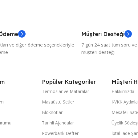
 Ödeme
Müşteri Desteği
tları ve diğer ödeme seçenekleriyle
7 gün 24 saat tüm soru ve ö
deme
müşteri desteği
ım
Popüler Kategoriler
Müşteri H
Termoslar ve Mataralar
Hakkımızda
im
Masaüstü Setler
KVKK Aydınl
Bloknotlar
Mesafeli Sat
Durumu
Tarihli Ajandalar
Üyelik Sözle
Powerbank Defter
İptal İade Şart