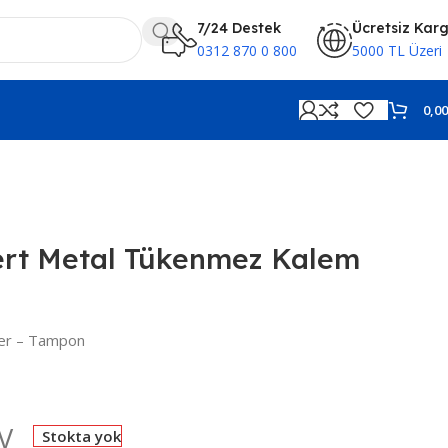
7/24 Destek
Ücretsiz Kar
0312 870 0 800
5000 TL Üzeri
0,0
ert Metal Tükenmez Kalem
er – Tampon
V
Stokta yok