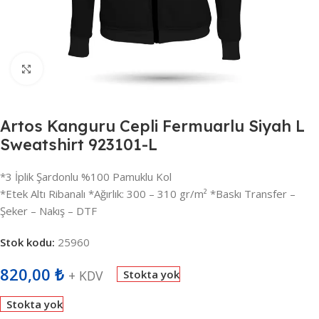
Büyütmek için tıklayın
Artos Kanguru Cepli Fermuarlu Siyah L
Sweatshirt 923101-L
*3 İplik Şardonlu %100 Pamuklu Kol
*Etek Altı Ribanalı *Ağırlık: 300 – 310 gr/m² *Baskı Transfer –
Şeker – Nakış – DTF
Stok kodu:
25960
820,00
₺
+ KDV
Stokta yok
Stokta yok