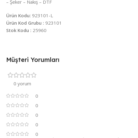
– Şeker – Nakış – DTF
Ürün Kodu:
923101-L
Ürün Kod Grubu :
923101
Stok Kodu :
25960
Müşteri Yorumları
0 yorum
0
0
0
0
0