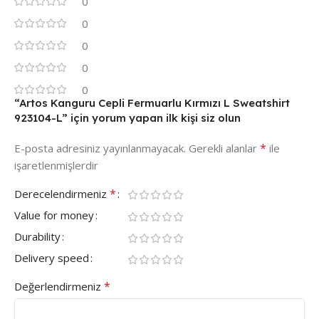
0
0
0
0
0
“Artos Kanguru Cepli Fermuarlu Kırmızı L Sweatshirt
923104-L” için yorum yapan ilk kişi siz olun
*
E-posta adresiniz yayınlanmayacak.
Gerekli alanlar
ile
işaretlenmişlerdir
*
Derecelendirmeniz
Value for money
Durability
Delivery speed
*
Değerlendirmeniz