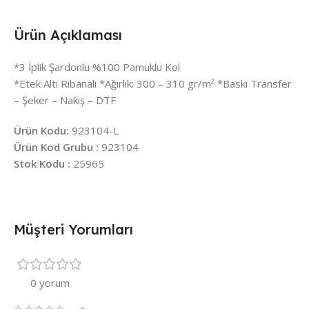
Ürün Açıklaması
*3 İplik Şardonlu %100 Pamuklu Kol
*Etek Altı Ribanalı *Ağırlık: 300 – 310 gr/m² *Baskı Transfer
– Şeker – Nakış – DTF
Ürün Kodu:
923104-L
Ürün Kod Grubu :
923104
Stok Kodu :
25965
Müşteri Yorumları
0 yorum