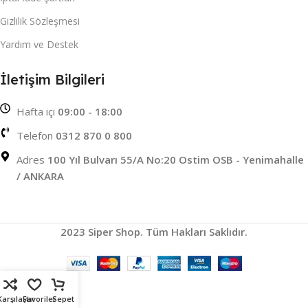
Gizlilik Sözleşmesi
Yardım ve Destek
İletişim Bilgileri
Hafta içi
09:00 - 18:00
Telefon
0312 870 0 800
Adres
100 Yıl Bulvarı 55/A No:20 Ostim OSB - Yenimahalle
/ ANKARA
2023 Siper Shop. Tüm Hakları Saklıdır.
Karşılaştır
Favoriler
Sepet