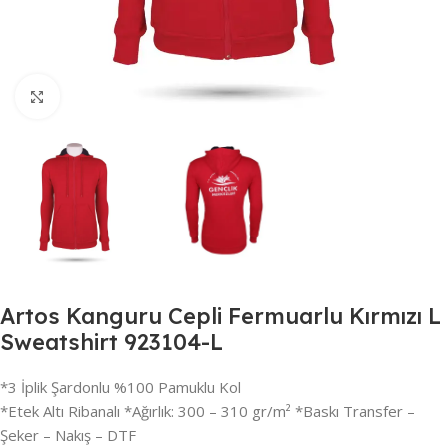
Büyütmek için tıklayın
Artos Kanguru Cepli Fermuarlu Kırmızı L
Sweatshirt 923104-L
*3 İplik Şardonlu %100 Pamuklu Kol
*Etek Altı Ribanalı *Ağırlık: 300 – 310 gr/m² *Baskı Transfer –
Şeker – Nakış – DTF