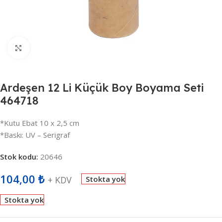
Büyütmek için tıklayın
Ardeşen 12 Li Küçük Boy Boyama Seti
464718
*Kutu Ebat 10 x 2,5 cm
*Baskı: UV – Serigraf
Stok kodu:
20646
104,00
₺
+ KDV
Stokta yok
Stokta yok