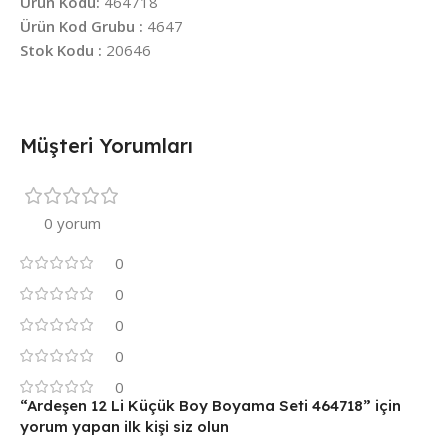
Ürün Kodu:
464718
Ürün Kod Grubu :
4647
Stok Kodu :
20646
Müşteri Yorumları
0 yorum
0
0
0
0
0
“Ardeşen 12 Li Küçük Boy Boyama Seti 464718” için
yorum yapan ilk kişi siz olun