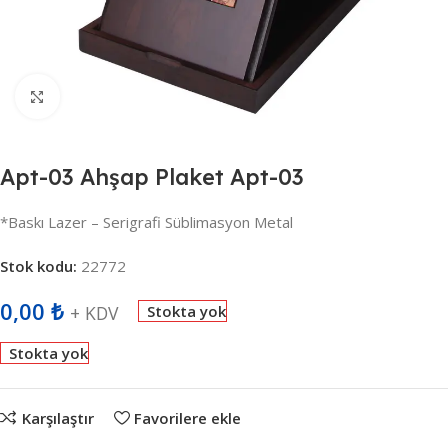
Büyütmek için tıklayın
Apt-03 Ahşap Plaket Apt-03
*Baskı Lazer – Serigrafi Süblimasyon Metal
Stok kodu:
22772
0,00
₺
+ KDV
Stokta yok
Stokta yok
Karşılaştır
Favorilere ekle