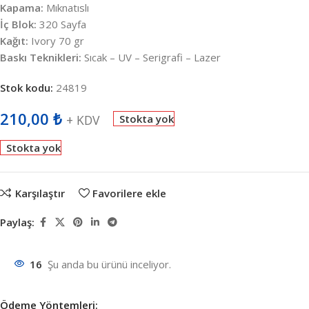
Kapama:
Mıknatıslı
İç Blok:
320 Sayfa
Kağıt:
Ivory 70 gr
Baskı Teknikleri:
Sıcak – UV – Serigrafi – Lazer
Stok kodu:
24819
210,00
₺
+ KDV
Stokta yok
Stokta yok
Karşılaştır
Favorilere ekle
Paylaş:
16
Şu anda bu ürünü inceliyor.
Ödeme Yöntemleri: