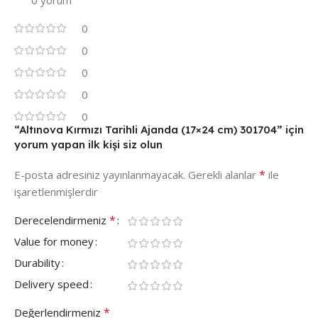
0 yorum
0
0
0
0
0
“Altınova Kırmızı Tarihli Ajanda (17×24 cm) 301704” için
yorum yapan ilk kişi siz olun
*
E-posta adresiniz yayınlanmayacak.
Gerekli alanlar
ile
işaretlenmişlerdir
*
Derecelendirmeniz
Value for money
Durability
Delivery speed
*
Değerlendirmeniz