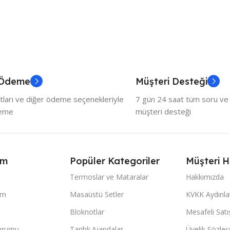
 Ödeme
Müşteri Desteği
tları ve diğer ödeme seçenekleriyle
7 gün 24 saat tüm soru ve ö
deme
müşteri desteği
ım
Popüler Kategoriler
Müşteri H
Termoslar ve Mataralar
Hakkımızda
im
Masaüstü Setler
KVKK Aydınl
Bloknotlar
Mesafeli Sat
Durumu
Tarihli Ajandalar
Üyelik Sözle