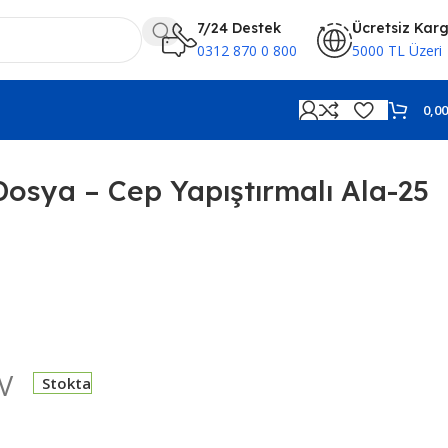
7/24 Destek
Ücretsiz Kar
0312 870 0 800
5000 TL Üzeri
0,0
Dosya – Cep Yapıştırmalı Ala-25
V
Stokta