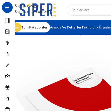
Skip to navigation
Skip to main content
Tüm Kategoriler
Ajanda Ve Defterler
Teknolojik Ürünle
Ana Sayfa
Matbaa Ürünleri
Cepli Dosyalar
Ala-25 Cepli