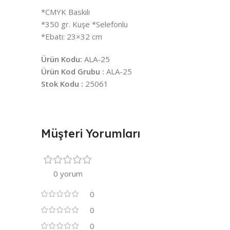
*CMYK Baskılı
*350 gr. Kuşe *Selefonlu
*Ebatı: 23×32 cm
Ürün Kodu:
ALA-25
Ürün Kod Grubu :
ALA-25
Stok Kodu :
25061
Müşteri Yorumları
0 yorum
0
0
0