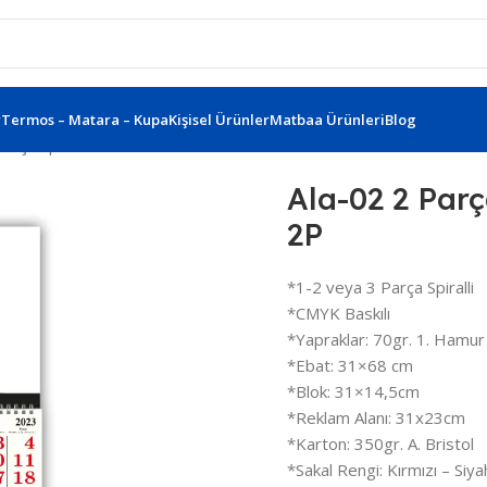
r
Termos – Matara – Kupa
Kişisel Ürünler
Matbaa Ürünleri
Blog
Parça Spiralli Gemici Takvimi Ala-02-2P
Ala-02 2 Parç
2P
*1-2 veya 3 Parça Spiralli
*CMYK Baskılı
*Yapraklar: 70gr. 1. Hamur
*Ebat: 31×68 cm
*Blok: 31×14,5cm
*Reklam Alanı: 31x23cm
*Karton: 350gr. A. Bristol
*Sakal Rengi: Kırmızı – Siya