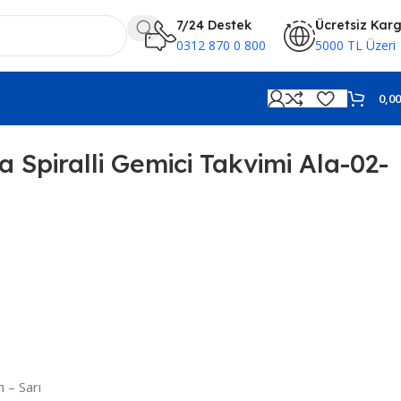
7/24 Destek
Ücretsiz Kar
0312 870 0 800
5000 TL Üzeri
0,0
a Spiralli Gemici Takvimi Ala-02-
h – Sarı