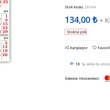
Stok kodu:
26164
134,00
₺
+ 
Stokta yok
Karşılaştır
Favoril
18
Şu anda bu ürünü 
Ödeme Yöntemleri: