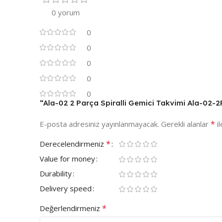
0 yorum
0
0
0
0
0
“Ala-02 2 Parça Spiralli Gemici Takvimi Ala-02-2P
*
E-posta adresiniz yayınlanmayacak.
Gerekli alanlar
il
*
Derecelendirmeniz
Value for money
Durability
Delivery speed
*
Değerlendirmeniz