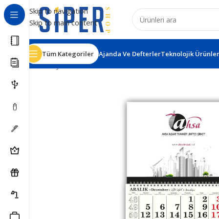
Skip to navigation
Skip to main content
Tüm Kategoriler
Ajanda Ve Defterler
Teknolojik Ürünle
Ana Sayfa
Matbaa Ürünleri
Gemici Takvimler
Ala-02 2 