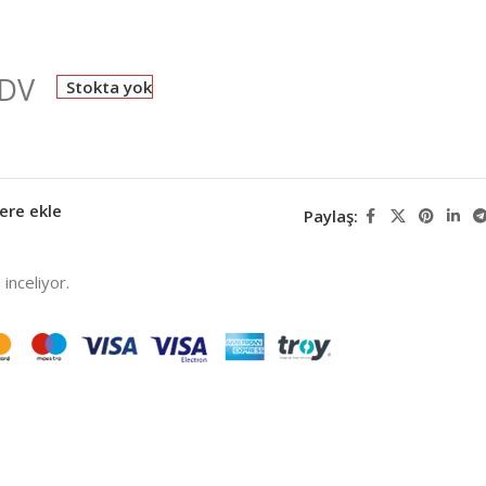
KDV
Stokta yok
ere ekle
Paylaş:
inceliyor.