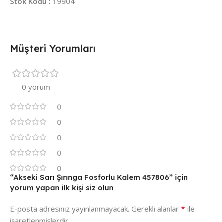
Stok Kodu :
19904
Müşteri Yorumları
0 yorum
0
0
0
0
0
“Akseki Sarı Şırınga Fosforlu Kalem 457806” için
yorum yapan ilk kişi siz olun
*
E-posta adresiniz yayınlanmayacak.
Gerekli alanlar
ile
işaretlenmişlerdir