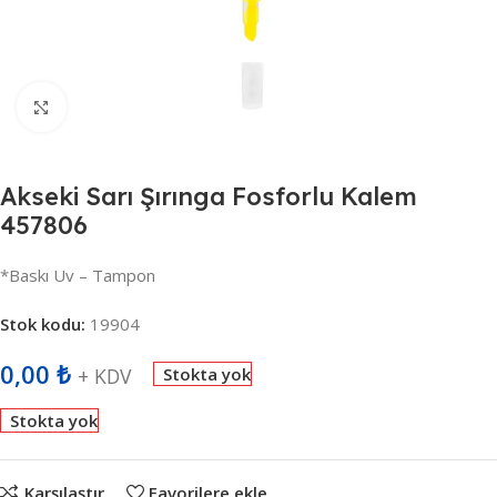
Büyütmek için tıklayın
Akseki Sarı Şırınga Fosforlu Kalem
457806
*Baskı Uv – Tampon
Stok kodu:
19904
0,00
₺
+ KDV
Stokta yok
Stokta yok
Karşılaştır
Favorilere ekle