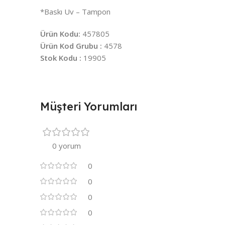
*Baskı Uv – Tampon
Ürün Kodu:
457805
Ürün Kod Grubu :
4578
Stok Kodu :
19905
Müşteri Yorumları
0 yorum
0
0
0
0