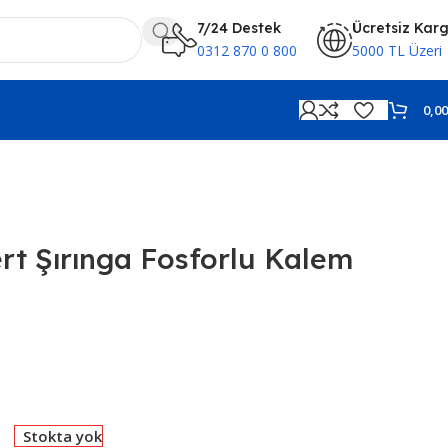
7/24 Destek
Ücretsiz Kar
0312 870 0 800
5000 TL Üzeri
0,0
rt Şırınga Fosforlu Kalem
Stokta yok