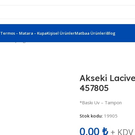
r
Termos – Matara – Kupa
Kişisel Ürünler
Matbaa Ürünleri
Blog
acivert Şırınga Fosforlu Kalem 457805
Akseki Lacive
457805
*Baskı Uv – Tampon
Stok kodu:
19905
0,00
₺
+ KDV