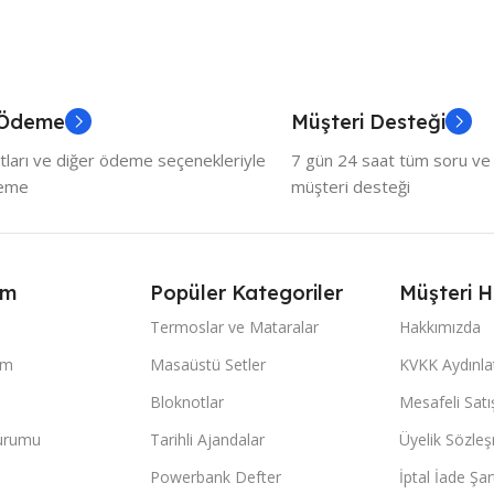
 Ödeme
Müşteri Desteği
tları ve diğer ödeme seçenekleriyle
7 gün 24 saat tüm soru ve ö
deme
müşteri desteği
ım
Popüler Kategoriler
Müşteri H
Termoslar ve Mataralar
Hakkımızda
im
Masaüstü Setler
KVKK Aydınl
Bloknotlar
Mesafeli Sat
Durumu
Tarihli Ajandalar
Üyelik Sözle
Powerbank Defter
İptal İade Şart