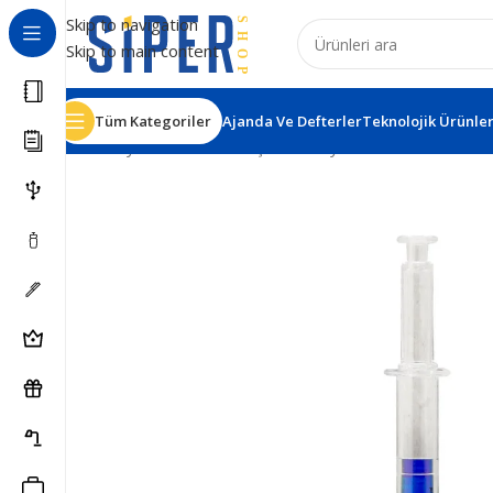
Skip to navigation
Skip to main content
Tüm Kategoriler
Ajanda Ve Defterler
Teknolojik Ürünle
Ana Sayfa
Kalemler
Kurşun ve Boya Kalemleri
Akseki L