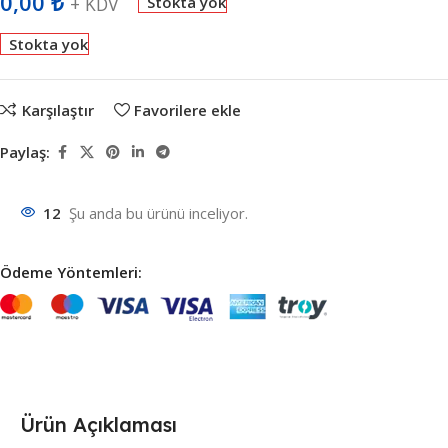
0,00
₺
+ KDV
Stokta yok
Stokta yok
Karşılaştır
Favorilere ekle
Paylaş:
12
Şu anda bu ürünü inceliyor.
Ödeme Yöntemleri:
Ürün Açıklaması