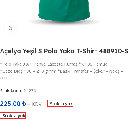
Büyütmek için tıklayın
Açelya Yeşil S Polo Yaka T-Shirt 488910-S
*Polo Yaka 30/1 Penye Lacoste Kumaş *%100 Pamuk
*Gaze Dikiş 190 – 210 gr/m² *Baskı Transfer – Şeker – Nakış –
DTF
Stok kodu:
21230
225,00
₺
+ KDV
Stokta yok
Stokta yok