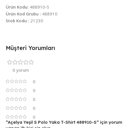
Ürün Kodu:
488910-S
Ürün Kod Grubu :
488910
Stok Kodu :
21230
Müşteri Yorumları
0 yorum
0
0
0
0
0
“Açelya Yeşil S Polo Yaka T-Shirt 488910-S” için yorum