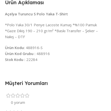
Ürün Açıklaması
Açelya Turuncu S Polo Yaka T-Shirt
*Polo Yaka 30/1 Penye Lacoste Kumaş *%100 Pamuk
*Gaze Dikiş 190 – 210 gr/m² *Baskı Transfer – Şeker –
Nakış – DTF
Ürün Kodu:
488916-S
Ürün Kod Grubu :
488916
Stok Kodu :
22284
Müşteri Yorumları
0 yorum