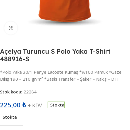
Büyütmek için tıklayın
Açelya Turuncu S Polo Yaka T-Shirt
488916-S
*Polo Yaka 30/1 Penye Lacoste Kumaş *%100 Pamuk *Gaze
Dikiş 190 – 210 gr/m² *Baskı Transfer – Şeker – Nakış – DTF
Stok kodu:
22284
225,00
₺
+ KDV
Stokta
Stokta