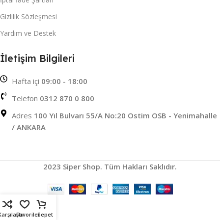
Gizlilik Sözleşmesi
Yardım ve Destek
İletişim Bilgileri
Hafta içi
09:00 - 18:00
Telefon
0312 870 0 800
Adres
100 Yıl Bulvarı 55/A No:20 Ostim OSB - Yenimahalle
/ ANKARA
2023 Siper Shop. Tüm Hakları Saklıdır.
Karşılaştır
Favoriler
Sepet