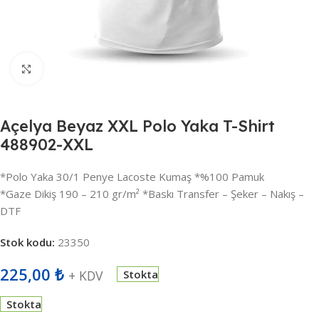
Büyütmek için tıklayın
Açelya Beyaz XXL Polo Yaka T-Shirt
488902-XXL
*Polo Yaka 30/1 Penye Lacoste Kumaş *%100 Pamuk
*Gaze Dikiş 190 – 210 gr/m² *Baskı Transfer – Şeker – Nakış –
DTF
Stok kodu:
23350
225,00
₺
+ KDV
Stokta
Stokta