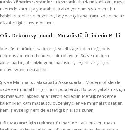
Kablo Yönetim Sistemleri:
Elektronik cihazların kabloları, masa
üzerinde karmaşa yaratabilir. Kablo yönetim sistemleri, bu
kabloları toplar ve düzenler, böylece çalışma alanınızda daha az
dikkat dağıtıcı unsur bulunur.
Ofis Dekorasyonunda Masaüstü Ürünlerin Rolü
Masaüstü ürünler, sadece işlevsellik açısından değil, ofis
dekorasyonunda da önemli bir rol oynar. Şık ve modern
aksesuarlar, ofisinizin genel havasını iyileştirir ve çalışma
motivasyonunuzu artırır.
Şık ve Minimalist Masaüstü Aksesuarlar:
Modern ofislerde
sade ve minimal bir görünüm popülerdir. Bu tarzı yakalamak için
şık masaüstü aksesuarlar tercih edilebilir. Metalik renklerde
kalemlikler, cam masaüstü düzenleyiciler ve minimalist saatler,
hem işlevselliği hem de estetiği bir arada sunar.
Ofis Masanız İçin Dekoratif Öneriler:
Canlı bitkiler, masa
lambaları ve kişisel objeler, ofis masanızın daha davetkar ve